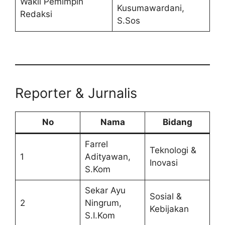
Wakil Pemimpin
Kusumawardani,
Redaksi
S.Sos
Reporter & Jurnalis
No
Nama
Bidang
Farrel
Teknologi &
1
Adityawan,
Inovasi
S.Kom
Sekar Ayu
Sosial &
2
Ningrum,
Kebijakan
S.I.Kom