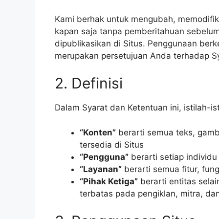
Kami berhak untuk mengubah, memodifika
kapan saja tanpa pemberitahuan sebelum
dipublikasikan di Situs. Penggunaan berk
merupakan persetujuan Anda terhadap Sya
2. Definisi
Dalam Syarat dan Ketentuan ini, istilah-ist
“Konten”
berarti semua teks, gambar
tersedia di Situs
“Pengguna”
berarti setiap indivi
“Layanan”
berarti semua fitur, fun
“Pihak Ketiga”
berarti entitas sel
terbatas pada pengiklan, mitra, da