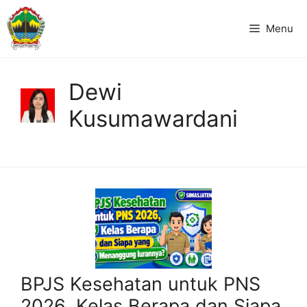
Langsung
ke
Menu
isi
Dewi
Kusumawardani
BPJS Kesehatan untuk PNS
2026, Kelas Berapa dan Siapa