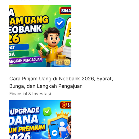
Cara Pinjam Uang di Neobank 2026, Syarat,
Bunga, dan Langkah Pengajuan
Finansial & Investasi