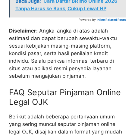
Baca Juga:
Cara Daftar BRImo Online 2026
Tanpa Harus ke Bank, Cukup Lewat HP
Powered by
Inline Related Posts
Disclaimer:
Angka-angka di atas adalah
estimasi dan dapat berubah sewaktu-waktu
sesuai kebijakan masing-masing platform,
kondisi pasar, serta hasil penilaian kredit
individu. Selalu periksa informasi terbaru di
situs atau aplikasi resmi penyedia layanan
sebelum mengajukan pinjaman.
FAQ Seputar Pinjaman Online
Legal OJK
Berikut adalah beberapa pertanyaan umum
yang sering muncul seputar pinjaman online
legal OJK, disajikan dalam format yang mudah