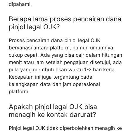
dipahami.
Berapa lama proses pencairan dana
pinjol legal OJK?
Proses pencairan dana pinjol legal OJK
bervariasi antara platform, namun umumnya
cukup cepat. Ada yang bisa cair dalam hitungan
menit atau jam setelah pengajuan disetujui, ada
pula yang membutuhkan waktu 1-2 hari kerja.
Kecepatan ini juga tergantung pada
kelengkapan data dan jam operasional
platform.
Apakah pinjol legal OJK bisa
menagih ke kontak darurat?
Pinjol legal OJK tidak diperbolehkan menagih ke