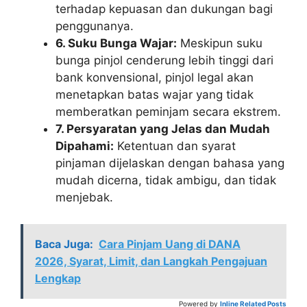
terhadap kepuasan dan dukungan bagi
penggunanya.
6. Suku Bunga Wajar:
Meskipun suku
bunga pinjol cenderung lebih tinggi dari
bank konvensional, pinjol legal akan
menetapkan batas wajar yang tidak
memberatkan peminjam secara ekstrem.
7. Persyaratan yang Jelas dan Mudah
Dipahami:
Ketentuan dan syarat
pinjaman dijelaskan dengan bahasa yang
mudah dicerna, tidak ambigu, dan tidak
menjebak.
Baca Juga:
Cara Pinjam Uang di DANA
2026, Syarat, Limit, dan Langkah Pengajuan
Lengkap
Powered by
Inline Related Posts