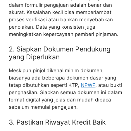
dalam formulir pengajuan adalah benar dan
akurat. Kesalahan kecil bisa memperlambat
proses verifikasi atau bahkan menyebabkan
penolakan. Data yang konsisten juga
meningkatkan kepercayaan pemberi pinjaman.
2. Siapkan Dokumen Pendukung
yang Diperlukan
Meskipun pinjol dikenal minim dokumen,
biasanya ada beberapa dokumen dasar yang
tetap dibutuhkan seperti KTP,
NPWP
, atau bukti
penghasilan. Siapkan semua dokumen ini dalam
format digital yang jelas dan mudah dibaca
sebelum memulai pengajuan.
3. Pastikan Riwayat Kredit Baik