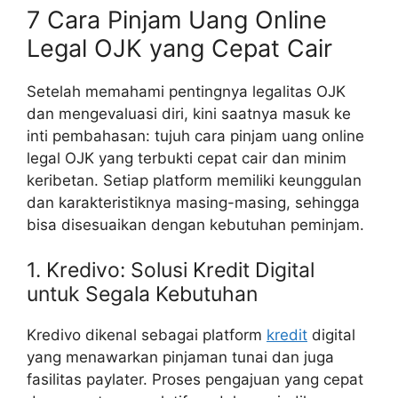
7 Cara Pinjam Uang Online
Legal OJK yang Cepat Cair
Setelah memahami pentingnya legalitas OJK
dan mengevaluasi diri, kini saatnya masuk ke
inti pembahasan: tujuh cara pinjam uang online
legal OJK yang terbukti cepat cair dan minim
keribetan. Setiap platform memiliki keunggulan
dan karakteristiknya masing-masing, sehingga
bisa disesuaikan dengan kebutuhan peminjam.
1. Kredivo: Solusi Kredit Digital
untuk Segala Kebutuhan
Kredivo dikenal sebagai platform
kredit
digital
yang menawarkan pinjaman tunai dan juga
fasilitas paylater. Proses pengajuan yang cepat