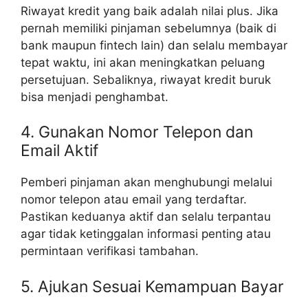
Riwayat kredit yang baik adalah nilai plus. Jika
pernah memiliki pinjaman sebelumnya (baik di
bank maupun fintech lain) dan selalu membayar
tepat waktu, ini akan meningkatkan peluang
persetujuan. Sebaliknya, riwayat kredit buruk
bisa menjadi penghambat.
4. Gunakan Nomor Telepon dan
Email Aktif
Pemberi pinjaman akan menghubungi melalui
nomor telepon atau email yang terdaftar.
Pastikan keduanya aktif dan selalu terpantau
agar tidak ketinggalan informasi penting atau
permintaan verifikasi tambahan.
5. Ajukan Sesuai Kemampuan Bayar