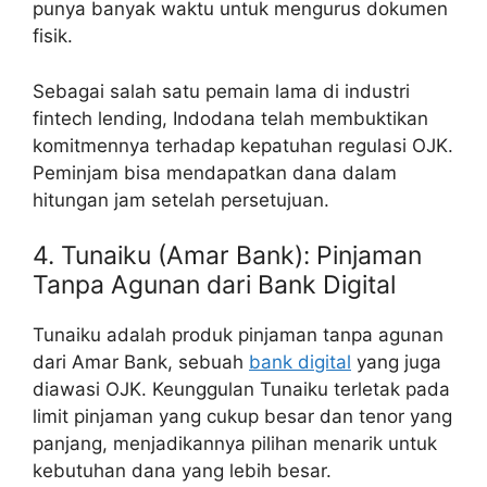
punya banyak waktu untuk mengurus dokumen
fisik.
Sebagai salah satu pemain lama di industri
fintech lending, Indodana telah membuktikan
komitmennya terhadap kepatuhan regulasi OJK.
Peminjam bisa mendapatkan dana dalam
hitungan jam setelah persetujuan.
4. Tunaiku (Amar Bank): Pinjaman
Tanpa Agunan dari Bank Digital
Tunaiku adalah produk pinjaman tanpa agunan
dari Amar Bank, sebuah
bank digital
yang juga
diawasi OJK. Keunggulan Tunaiku terletak pada
limit pinjaman yang cukup besar dan tenor yang
panjang, menjadikannya pilihan menarik untuk
kebutuhan dana yang lebih besar.