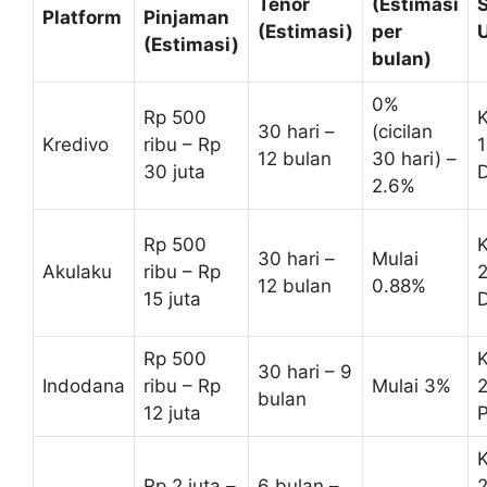
Tenor
(Estimasi
Platform
Pinjaman
(Estimasi)
per
(Estimasi)
bulan)
0%
Rp 500
K
30 hari –
(cicilan
Kredivo
ribu – Rp
1
12 bulan
30 hari) –
30 juta
D
2.6%
Rp 500
K
30 hari –
Mulai
Akulaku
ribu – Rp
12 bulan
0.88%
15 juta
D
Rp 500
K
30 hari – 9
Indodana
ribu – Rp
Mulai 3%
bulan
12 juta
P
K
Rp 2 juta –
6 bulan –
2