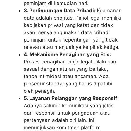
peminjam di kemudian hari.
3. Perlindungan Data Pribadi:
Keamanan
data adalah prioritas. Pinjol legal memiliki
kebijakan privasi yang ketat dan tidak
akan menyalahgunakan data pribadi
peminjam untuk kepentingan yang tidak
relevan atau menjualnya ke pihak ketiga.
4. Mekanisme Penagihan yang Etis:
Proses penagihan pinjol legal dilakukan
sesuai dengan aturan yang berlaku,
tanpa intimidasi atau ancaman. Ada
prosedur standar yang harus dipatuhi
oleh penagih.
5. Layanan Pelanggan yang Responsif:
Adanya saluran komunikasi yang jelas
dan responsif untuk pengaduan atau
pertanyaan adalah ciri lain. Ini
menunjukkan komitmen platform