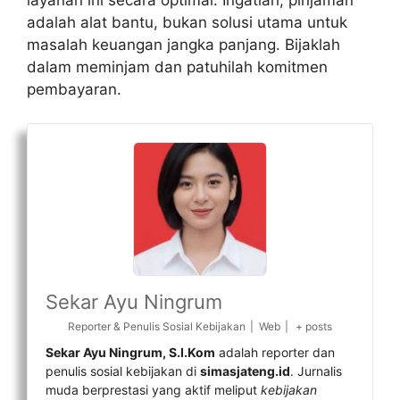
adalah alat bantu, bukan solusi utama untuk
masalah keuangan jangka panjang. Bijaklah
dalam meminjam dan patuhilah komitmen
pembayaran.
Sekar Ayu Ningrum
Reporter & Penulis Sosial Kebijakan
|
Web
|
+ posts
Sekar Ayu Ningrum, S.I.Kom
adalah reporter dan
penulis sosial kebijakan di
simasjateng.id
. Jurnalis
muda berprestasi yang aktif meliput
kebijakan