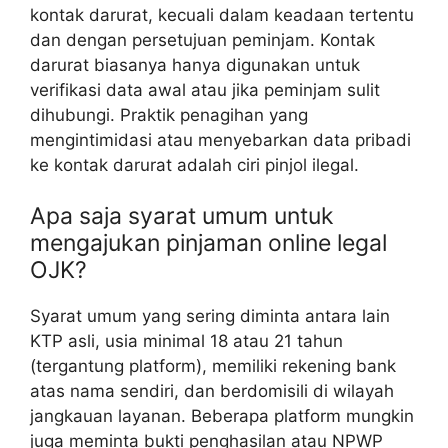
kontak darurat, kecuali dalam keadaan tertentu
dan dengan persetujuan peminjam. Kontak
darurat biasanya hanya digunakan untuk
verifikasi data awal atau jika peminjam sulit
dihubungi. Praktik penagihan yang
mengintimidasi atau menyebarkan data pribadi
ke kontak darurat adalah ciri pinjol ilegal.
Apa saja syarat umum untuk
mengajukan pinjaman online legal
OJK?
Syarat umum yang sering diminta antara lain
KTP asli, usia minimal 18 atau 21 tahun
(tergantung platform), memiliki rekening bank
atas nama sendiri, dan berdomisili di wilayah
jangkauan layanan. Beberapa platform mungkin
juga meminta bukti penghasilan atau NPWP