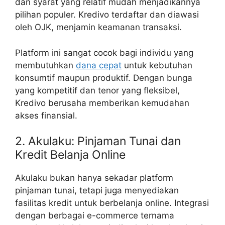
dan syarat yang relatif mudah menjadikannya
pilihan populer. Kredivo terdaftar dan diawasi
oleh OJK, menjamin keamanan transaksi.
Platform ini sangat cocok bagi individu yang
membutuhkan
dana cepat
untuk kebutuhan
konsumtif maupun produktif. Dengan bunga
yang kompetitif dan tenor yang fleksibel,
Kredivo berusaha memberikan kemudahan
akses finansial.
2. Akulaku: Pinjaman Tunai dan
Kredit Belanja Online
Akulaku bukan hanya sekadar platform
pinjaman tunai, tetapi juga menyediakan
fasilitas kredit untuk berbelanja online. Integrasi
dengan berbagai e-commerce ternama