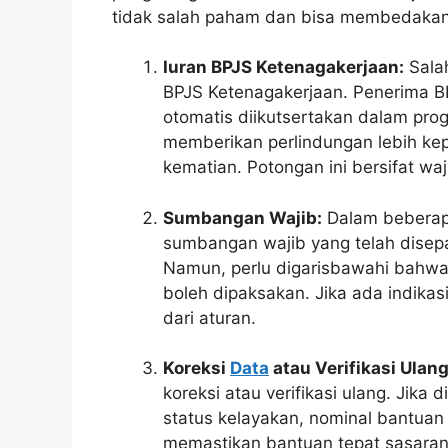
tidak salah paham dan bisa membedakan 
Iuran BPJS Ketenagakerjaan:
Salah
BPJS Ketenagakerjaan. Penerima BL
otomatis diikutsertakan dalam prog
memberikan perlindungan lebih kepa
kematian. Potongan ini bersifat wa
Sumbangan Wajib:
Dalam beberapa
sumbangan wajib yang telah disepa
Namun, perlu digarisbawahi bahwa 
boleh dipaksakan. Jika ada indik
dari aturan.
Koreksi
Data
atau Verifikasi Ulang
koreksi atau verifikasi ulang. Jik
status kelayakan, nominal bantuan 
memastikan bantuan tepat sasaran 