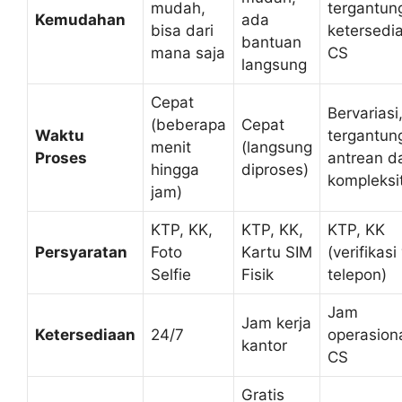
mudah,
tergantun
Kemudahan
ada
bisa dari
ketersedi
bantuan
mana saja
CS
langsung
Cepat
Bervariasi
(beberapa
Cepat
Waktu
tergantun
menit
(langsung
Proses
antrean d
hingga
diproses)
kompleksi
jam)
KTP, KK,
KTP, KK,
KTP, KK
Persyaratan
Foto
Kartu SIM
(verifikasi
Selfie
Fisik
telepon)
Jam
Jam kerja
Ketersediaan
24/7
operasion
kantor
CS
Gratis