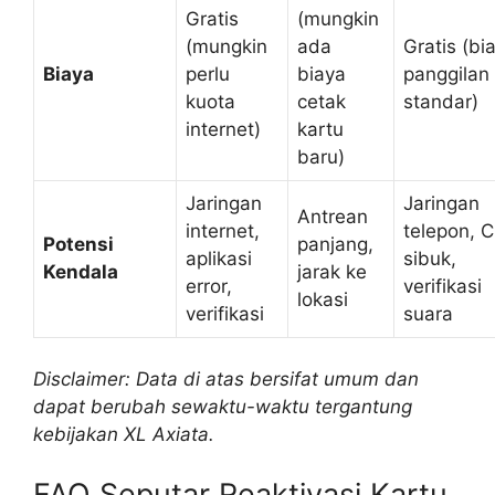
Gratis
(mungkin
(mungkin
ada
Gratis (bi
Biaya
perlu
biaya
panggilan
kuota
cetak
standar)
internet)
kartu
baru)
Jaringan
Jaringan
Antrean
internet,
telepon, 
Potensi
panjang,
aplikasi
sibuk,
Kendala
jarak ke
error,
verifikasi
lokasi
verifikasi
suara
Disclaimer: Data di atas bersifat umum dan
dapat berubah sewaktu-waktu tergantung
kebijakan XL Axiata.
FAQ Seputar Reaktivasi Kartu