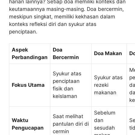
harian lainnya? Setiap doa memiliki konteks dan
keutamaannya masing-masing. Doa bercermin,
meskipun singkat, memiliki kekhasan dalam
konteks refleksi diri dan syukur atas
penciptaan.
Aspek
Doa
Doa Makan
Do
Perbandingan
Bercermin
M
Syukur atas
Syukur atas
pe
penciptaan
Fokus Utama
rezeki
d
fisik dan
makanan
d
keislaman
ke
Sebelum
Saat melihat
Waktu
dan
S
pantulan diri di
Pengucapan
sesudah
ti
cermin