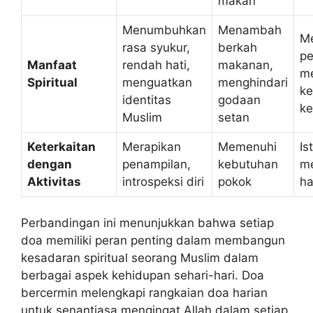
makan
Menumbuhkan
Menambah
M
rasa syukur,
berkah
pe
Manfaat
rendah hati,
makanan,
me
Spiritual
menguatkan
menghindari
ke
identitas
godaan
ke
Muslim
setan
Keterkaitan
Merapikan
Memenuhi
Is
dengan
penampilan,
kebutuhan
me
Aktivitas
introspeksi diri
pokok
ha
Perbandingan ini menunjukkan bahwa setiap
doa memiliki peran penting dalam membangun
kesadaran spiritual seorang Muslim dalam
berbagai aspek kehidupan sehari-hari. Doa
bercermin melengkapi rangkaian doa harian
untuk senantiasa mengingat Allah dalam setiap